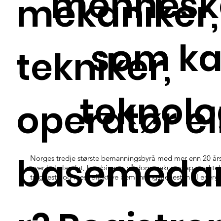
mennesk
mekaniker,
som k
tekniker,
teknolo
operatør el
basemedar
Norges tredje største bemanningsbyrå med mer enn 20 års
over hele landet, kombinerer nå domenekunnskap med tekn
tryggeste og mest effektive bemanningstjenesten til energi