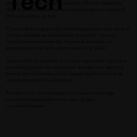
Tech
energi-, olje/gass- og verftsindustrien. Med vår ekspertise
tilbyr vi skreddersydde bemanningsløsninger som passer til
dine unike behov og krav.
Vi har en streng og grundig rekrutteringsprosess som sikrer at
vi finner de beste kandidatene for din bedrift. Jobzone
Techs bransjespesialister har inngående kunnskap om
energibransjen og vet hva som kreves for å lykkes.
Jobzone Tech er forpliktet til å levere høy kvalitet og å være
en pålitelig partner for våre kunder. Kontakt oss i dag for å
finne ut mer om hvordan vi kan hjelpe deg med å finne de
rette talentene til din virksomhet.
Kontakt oss for mer informasjon om våre bemannings-
og rekrutteringstjenester innen olje- og gass
og industribransjen.