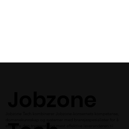
Jobzone
Jobzone Tech kombinerer Jobzone-konsernets kompetanse,
domenekunnskap og systemer med bransjespesialister for å
etablere den tryggeste og mest effektive leverandøren til