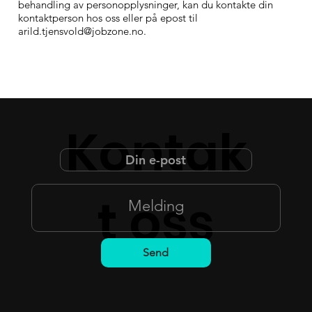
behandling av personopplysninger, kan du kontakte din
kontaktperson hos oss eller på epost til
arild.tjensvold@jobzone.no
.
Kontak
t oss
Send