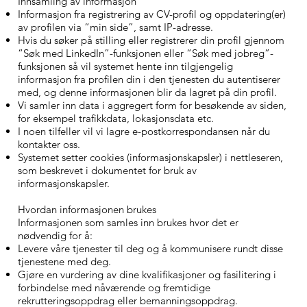
Innsamling av informasjon
Informasjon fra registrering av CV-profil og oppdatering(er)
av profilen via “min side”, samt IP-adresse.
Hvis du søker på stilling eller registrerer din profil gjennom
“Søk med LinkedIn”-funksjonen eller “Søk med jobreg”-
funksjonen så vil systemet hente inn tilgjengelig
informasjon fra profilen din i den tjenesten du autentiserer
med, og denne informasjonen blir da lagret på din profil.
Vi samler inn data i aggregert form for besøkende av siden,
for eksempel trafikkdata, lokasjonsdata etc.
I noen tilfeller vil vi lagre e-postkorrespondansen når du
kontakter oss.
Systemet setter cookies (informasjonskapsler) i nettleseren,
som beskrevet i dokumentet for bruk av
informasjonskapsler.
Hvordan informasjonen brukes
Informasjonen som samles inn brukes hvor det er
nødvendig for å:
Levere våre tjenester til deg og å kommunisere rundt disse
tjenestene med deg.
Gjøre en vurdering av dine kvalifikasjoner og fasilitering i
forbindelse med nåværende og fremtidige
rekrutteringsoppdrag eller bemanningsoppdrag.