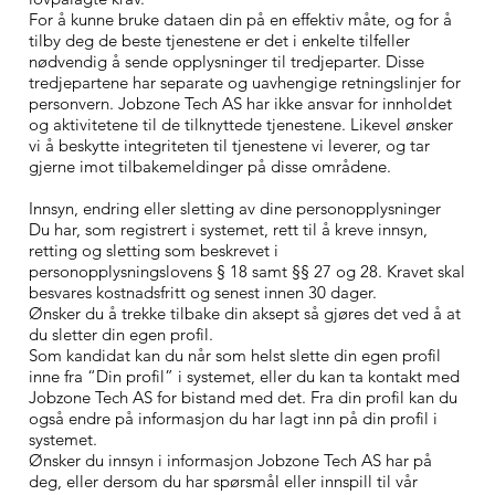
For å kunne bruke dataen din på en effektiv måte, og for å
tilby deg de beste tjenestene er det i enkelte tilfeller
nødvendig å sende opplysninger til tredjeparter. Disse
tredjepartene har separate og uavhengige retningslinjer for
personvern. Jobzone Tech AS har ikke ansvar for innholdet
og aktivitetene til de tilknyttede tjenestene. Likevel ønsker
vi å beskytte integriteten til tjenestene vi leverer, og tar
gjerne imot tilbakemeldinger på disse områdene.
Innsyn, endring eller sletting av dine personopplysninger
Du har, som registrert i systemet, rett til å kreve innsyn,
retting og sletting som beskrevet i
personopplysningslovens § 18 samt §§ 27 og 28. Kravet skal
besvares kostnadsfritt og senest innen 30 dager.
Ønsker du å trekke tilbake din aksept så gjøres det ved å at
du sletter din egen profil.
Som kandidat kan du når som helst slette din egen profil
inne fra “Din profil” i systemet, eller du kan ta kontakt med
Jobzone Tech AS for bistand med det. Fra din profil kan du
også endre på informasjon du har lagt inn på din profil i
systemet.
Ønsker du innsyn i informasjon Jobzone Tech AS har på
deg, eller dersom du har spørsmål eller innspill til vår