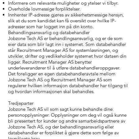
Informere om relevante muligheter og ytelser vi tilbyr.
Overholde lovmessige forpliktelser.
Innhenter IP-adresse gjøres av sikkerhetsmessige hensyn,
slik at du som kandidat kan få oversikt over hvilke IP-
adresser som har logget inn på din konto.
Behandlingsansvarlig og databehandler
Jobzone Tech AS er behandlingsansvarlig, og er de som
eier data som blir lagt inn i systemet. Som databehandler
står Recruitment Manager AS for systemløsningen, og
utvikler, drifter og vedlikeholder systemet hvor dataen din
ligger. Recruitment Manager AS benytter
underleverandører til å utføre databehandleroppgaver.
Det foreligger en egen databehandleravtale mellom
Jobzone Tech AS og Recruitment Manager AS som
regulerer hvilken informasjon databehandler har tilgang til
og hvordan informasjonen skal behandles.
Tredjeparter
Jobzone Tech AS vil som sagt kunne behandle dine
personopplysninger. Opplysninger om deg vil også kunne
bli presentert for kunder og andre samarbeidspartnere av
Jobzone Tech AS, og der behandlingsansvarlig eller
databehandler er forpliktet å gjøre dette som følge av
lovpålagte krav.