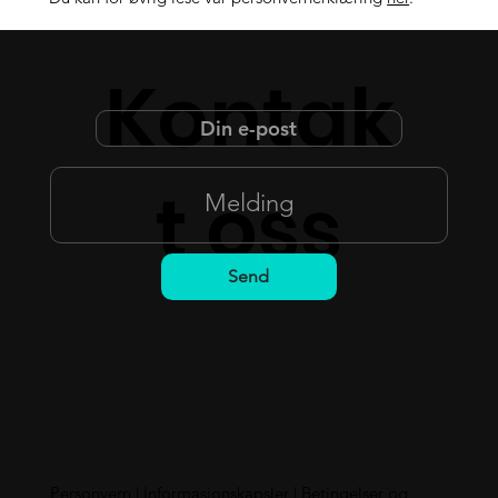
Kontak
t oss
Send
Personvern
|
Informasjonskapsler
|
Betingelser og