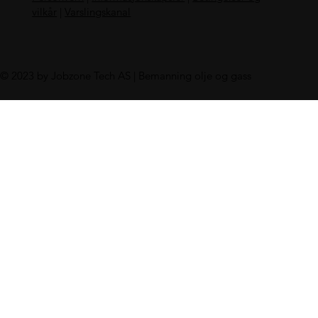
vilkår
|
Varslingskanal
© 2023 by Jobzone Tech AS | Bemanning olje og gass