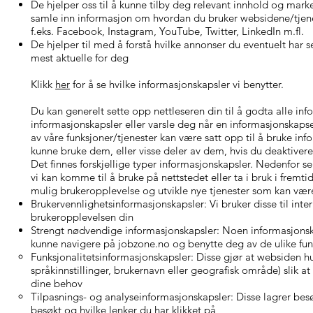
De hjelper oss til å kunne tilby deg relevant innhold og mark
samle inn informasjon om hvordan du bruker websidene/tjen
f.eks. Facebook, Instagram, YouTube, Twitter, LinkedIn m.fl.
De hjelper til med å forstå hvilke annonser du eventuelt har s
mest aktuelle for deg
Klikk
her
for å se hvilke informasjonskapsler vi benytter.
Du kan generelt sette opp nettleseren din til å godta alle inf
informasjonskapsler eller varsle deg når en informasjonskaps
av våre funksjoner/tjenester kan være satt opp til å bruke inf
kunne bruke dem, eller visse deler av dem, hvis du deaktivere
Det finnes forskjellige typer informasjonskapsler. Nedenfor se
vi kan komme til å bruke på nettstedet eller ta i bruk i fremt
mulig brukeropplevelse og utvikle nye tjenester som kan være
Brukervennlighetsinformasjonskapsler: Vi bruker disse til in
brukeropplevelsen din
Strengt nødvendige informasjonskapsler: Noen informasjonska
kunne navigere på jobzone.no og benytte deg av de ulike fu
Funksjonalitetsinformasjonskapsler: Disse gjør at websiden hus
språkinnstillinger, brukernavn eller geografisk område) slik a
dine behov
Tilpasnings- og analyseinformasjonskapsler: Disse lagrer bes
besøkt og hvilke lenker du har klikket på