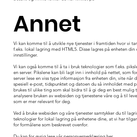
Annet
Vi kan komme til å utvikle nye tjenester i framtiden hvor vi tar
f.eks. lokal lagring med HTML5. Disse lagres på enheten din 
innstillinger.
Vi kan også komme til å ta i bruk teknologier som f.eks. piksl
en server. Pikslene kan bli lagt inn i innhold på nettet, som 
server lese en viss type informasjon fra enheten din, vite når 
spesiell e-post, tidspunktet og datoen du så innholdet med pi
brukes til ulike ting som skal bidra til å gi deg en best mulig 
analysere bruken av websiden og tjenestene våre og å til lever
som er mer relevant for deg.
Ved å bruke websiden og våre tjenester samtykker du til lagr
teknologier for lokal lagring på enhetene dine, at vi har tilga
for formålene som beskrevet ovenfor.
Du kan for øvrig lese vår personvernerklæring
her
.